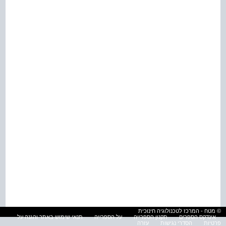
© מטח - המרכז לטכנולוגיה חינוכית
אינדקס הספרים
תקנון הספרייה
על הספרייה
תנאי שימוש באתר והגנה על
פרטיות
הסדרי נגישות
עזרה