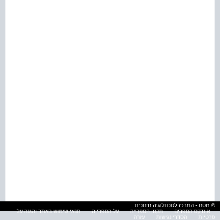
© מטח - המרכז לטכנולוגיה חינוכית
אינדקס הספרים
תקנון הספרייה
על הספרייה
תנאי שימוש באתר והגנה על
פרטיות
הסדרי נגישות
עזרה