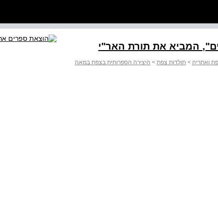
ר"י
ת ואתריה
>
תולדות צפת
>
היצירה הספרותית בצפת במאה