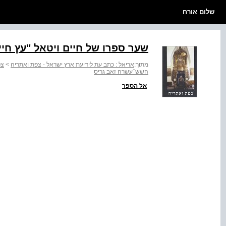
שלום אורח
שער ספרו של חיים ויטאל "עץ חיים‭,"‬ המביא את תורת הא
מתוך:
אריאל : כתב עת לידיעת ארץ ישראל - צפת ואתריה
>
צפ
השש־עשרה זאב גריס
אל הספר