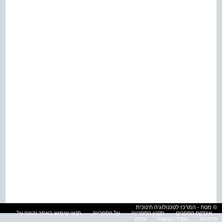
© מטח - המרכז לטכנולוגיה חינוכית
אינדקס הספרים
תקנון הספרייה
על הספרייה
תנאי שימוש באתר והגנה על
פרטיות
הסדרי נגישות
עזרה