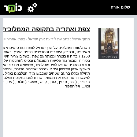
שלום אורח
צפת ואתריה בתקופה הממלוכית א
מתוך:
אריאל : כתב עת לידיעת ארץ ישראל - צפת ואתריה
>
צפ
השתלטות הממלוכים על ארץ ישראל לוותה בהרס שיטתי של ערי
1260 ) וברוח זו בוצרה ונבנתה גם צפת . בשל ביצוריה ה
בסוריה , מבצר נגד פלישות המונגולים ובסיס להתקפות על ה
ורובע המגורים שבצלו לעיר מוסלמית , שתשמש מרכז צבאי ומי
משקיף ארנון שבצפון ועד א צנברה שבדרום הכנרת , וממזרח ליר
תחילה נכללו בה גם שטחים שנכבשו מידי הצלבנים בגליל . לא
למעשה ירשה צפת את המעמד שהיה לעכו בתקופה הצלבנית . ב
הבופור , ( צור , תבנין , הונין , קדש , שאגור ( סג'ור , ( עכו , חי
וכא...
אל הספר