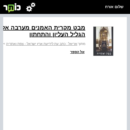
שלום אורח
מבט מקרית האמנים מערבה אל של
הגליל העליון והתחתון
מתוך:
אריאל : כתב עת לידיעת ארץ ישראל - צפת ואתריה
>
צפ
אל הספר