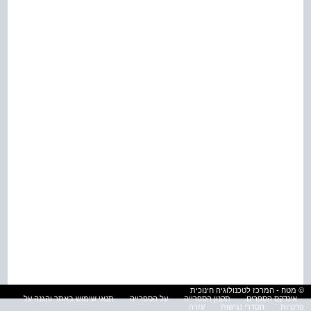
© מטח - המרכז לטכנולוגיה חינוכית
אינדקס הספרים
תקנון הספרייה
על הספרייה
תנאי שימוש באתר והגנה על
פרטיות
הסדרי נגישות
עזרה