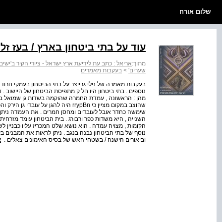
שלום אורח
עוד על בתי ביטחון בארץ / בעז זל
מתוך:
אריאל : כתב עת לידיעת ארץ ישראל - ציורי הקיר ב'יש
שערים'
>
בעקבות מאמרים
נוספים . בתי ביטחון היו חל ק מתפיסת הביטחון של היישוב .
שהוצב במקום מציין כי rrypBn היה להגן
שימשה כחדר אובל לעובדים ומחסן חמרים . את העמדה ניתן לר
השנייה , היא משדות כפר ורבורג . בית הביטחון עומד מזרחית 
הקומות , מצויה עמדה . הוא נושא שלט המכריז עליו כבניין לשי
נוסף של בתי הביטחון נבנה בנגב . ניתן לראות את המבנים בעל
וביאורים הישנה / בשטחי האש של בסיס האימונים צאלים .
א