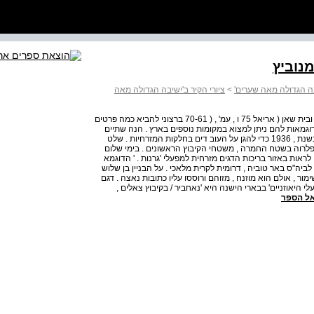
מנוביץ
יבה הגדולה מאה שערים'
>
ציורי הקיר ב'ישיבה הגדולה מאה
בעקבות מאמרה של נילי גרייצר על בתי הביטחון בעמקי חרוד ובית שאן ( אריאל 75 ו , עמ' , ( 70-61 ברצוני להביא כמה פרטים
 דוגמאות להם ניתן למצוא במקומות נוספים בארץ . הנה שתיים
מהן : הראשונה , עמדת החמרה שהוקמה בשדות גן שמואל בשנת , 1936 כדי להגן על העוב דים בחלקות המזרחיות . שלט
 על עובדי גן הירק והפלרוה בשטח החמרה , משטחי הקיבוץ הראשונים . בימי שלום
אות באזור בריכות הדגים מזרחית למפעלי 'גרנות . ' הדוגמא
לביה"ס באר טוביה , דרומית לקרית מלאכי . על הבניין בן שלוש
מור , אולם הוא מוזנח , מזוהם ורוססו עליו כתובות נאצה . דגם
י היאוזניים' בבארי הישנה היא 'נאחביר / בקיבוץ צאלים ,
ל הספר