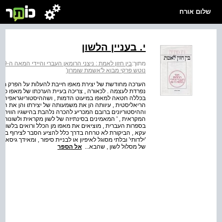
שלום אורח
י. בעניין הלשון
מתוך:
בין חזון לאמת : ניצני הרומאן העברי והיידי המאה ה-19
נוטש פרקי מבוא ל'אשמת שומרון'
הערכה מחודשת של יצירת מאפו חייבת להעלות על הפרק מחדש 
נפרדת לעצמה . לכאורה , צריכה בעיית הערכתו של מאפו כאמ
בכללה חטאה למאפו במיעוט הדמות , ושההיסטוריוגראפיה ה
הריאליסטית , עיוותה הן את משמעותה של יצירתו והן את הער
וההיסטוריונים ברובם המכריע להכרה נלהבת בהישגיו הווירטו
המקראית , ' המאמינים בסינתיזה של לשון מקראית ולשונות מא
בספרות העברית , מוציאים את מאפו מן הכלל ורואים בלשונו
עקא , הביקורת לא טרחה בדרך כלל להציע הסבר לצירוף בלתי 
'ילדותי' ובלתי מסוגל לאיפיון או לבניית סיפור , ומאידך גיס
של מסלול לשון , שהבא...
אל הספר