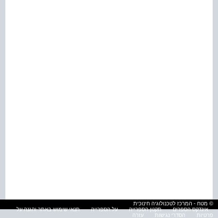
© מטח - המרכז לטכנולוגיה חינוכית
אינדקס הספרים
תקנון הספרייה
על הספרייה
תנאי שימוש באתר והגנה על
פרטיות
הסדרי נגישות
עזרה