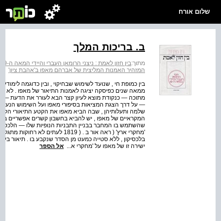
שלום אורח
ב. בריכות המלך
מתוך:
בין חזון לאמת : ניצני הרומאן העברי והיידי המאה ה-19
המזהיר האמנות המליצית של אברהם מאפו ב'אהבת ציון'
בין כמופת חי , שנועד לשימוש שבחיקוי , ובין כדוגמה לימודי
ממאה שנים כפיסקה יציגה לאמנות התיאור של מאפו . לא י
מתוכה — כנקודת מוצא לעיון קצר הבא לעורר את הדעת — על פ
— על דרך הצגת המציאות בסיפורי מאפו ועל השימוש הנעשה 
שלמה ותעלותיהן , שבה הביא מאפו את הקטע התיאורי הקצר לש
המקראיים של מאפו , יש להביא בחשבון קשרים אפשריים בין 
שהשתמש בו המחבר בבניין התבניות הנופיות שלו — הלכסיקון המ
'מחקרי ארץ' ( ראה אור ב . ( 1819 
בלכסיקון , ללא סטייה כמעט מן הסדר שנקבע בו . תיאור בית
ישירה זו של מאפו על 'מחקרי א...
אל הספר