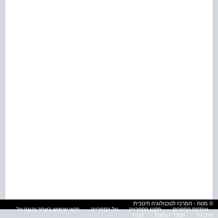
© מטח - המרכז לטכנולוגיה חינוכית
אינדקס הספרים
תקנון הספרייה
על הספרייה
תנאי שימוש באתר והגנה על
פרטיות
הסדרי נגישות
עזרה