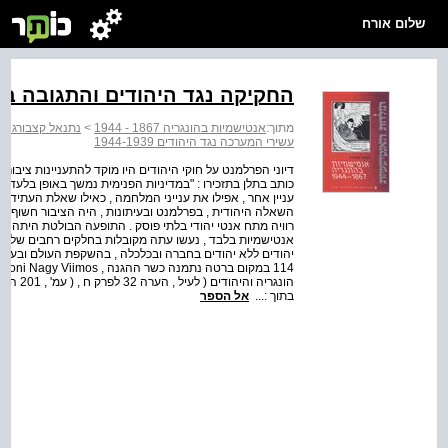
שלום אורח
החקיקה נגד היהודים והתגובה ב
מתוך:
אנטישמיות בהונגריה 1867 - 1944
>
נתנאל קצבורג תול‭‬
עשירי המערכה נגד היהודים 1944-1939
כותב בתלן בתזכירו : "במדיניות הפנימית נמשך באופן בלעדי 
עניין אחר , אפילו את ענייני המלחמה , כאילו שאלת העתיד והק
השאלה היהודית , בפרלמנט ובעיתונות , היה הציבור חשוף ל
רוויה מתח אנטי יהודי בלתי פוסק . התופעה הבולטת היתה , ש
אנטישמיות בלבד , נעשו עתה מקובלות בחלקים רחבים של החבר
בתוך :...
אל הספר