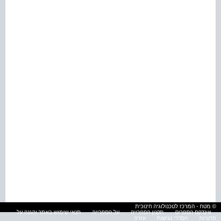
© מטח - המרכז לטכנולוגיה חינוכית
אינדקס הספרים
תקנון הספרייה
על הספרייה
תנאי שימוש באתר והגנה על
פרטיות
הסדרי נגישות
עזרה