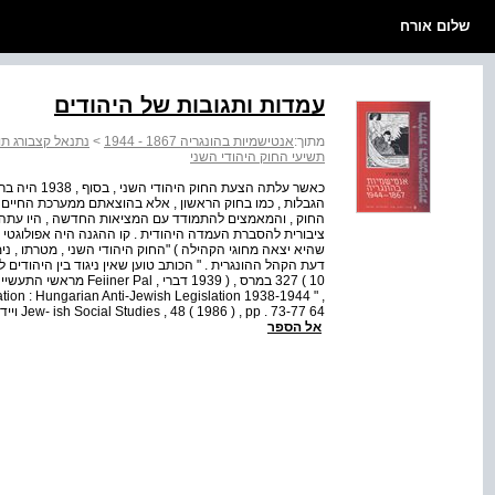
שלום אורח
עמדות ותגובות של היהודים
מתוך:
אנטישמיות בהונגריה 1867 - 1944
>
נתנאל קצבורג תול‭‬
תשיעי החוק היהודי השני
כאשר עלתה הצ
הגבלות , כמו בחוק הראשון , אלא בהוצאתם ממערכת החיים הפ
החוק , והמאמצים להתמודד עם המציאות החדשה , היו עתה
ציבורית להסברת העמדה היהודית . קו ההגנה היה אפולוגטי מו
שהיא יצאה מחוגי הקהילה ) "החוק היהודי השני , מטרתו , נ
nation : Hungarian Anti-Jewish Legislation 1938-1944 " ,
אל הספר