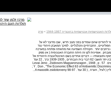
דות האנטישמיות אנטישמיות בהונגריה 1944-1867
>
פרק
עת החוק היהודי השני , בסוף , 1938 היה ברור ליהודים שהם עומדים בפני מצב חדש , שבו מדובר לא על
וליטיים , החברתיים והכלכליים . לפיכך המאבק היהודי נגד
 נרחבים יותר . הקהילה השמיעה את מחאתה ופתחה במערכה
בהק . אופיינית לקו זה היתה החוברת האנונימית ( אין ספק
ימוקיו ותוצאותיו — דברים אחדים בשם האינטליגנציה היהודית אל
דעת הקהל ההונגרית . " הכותב טוען שאין ניגוד בין היהודים לבין יתר תושבי 62 דברי בית הנבחרים , 1939-1935 כרך , 22 עמ'
10 ) 327 במרס , ( 1939 דברי , Feiiner Pal מראשי התעשיינים . Levai Jeno , Zsidosors Magyarorszagon , 1948 , p . 57
; Y . Don , "The Economic Effect 63 of Antisemitic Discrimi
Jew- ish Social Studies , 48 ( 1986 ) , pp . 73-77 64 ויידליין ( לעיל , הערה , ( 30 עמ' . 98-97 A masodik zsidotorveny...