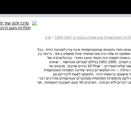
דות האנטישמיות אנטישמיות בהונגריה 1944-1867
>
פרק
עימו וחזרו והטעימו שהאנטישמיות אינה עניין לשינאה דתית , בכל
אספקט זה שלה היה מאז ומתמיד פעיל ומשפיע ביותר , בייחוד בין
אותה תקופה היה הכומר איגנץ זימנדי . בביבליוגרפיה של
קולושווארי בורצ'ה נרשמו שנים עשר חיבורים שלו שפורסמו בין השנים , 1901-1880 בכללם 'קטכיזם אנטישמי , ' שהגיע
לתפוצה רחבה . בשנים 1899-1879 פרסם זימנדי כתב עת בשם 'קולות מעוררים , ' שכלל 18 כרכים שרובם , מכוונים נגד
תה גדולה — היו הוולגאריים ביותר שידעה הספרות האנטישמית
ף אישטוצי בראשית דרכו , התאמצו לשוות לדבריהם גוון
. הוא ליקט מהספרות הקלאסית וממחברים אנטישמיים מודרניים דברי
ובי דברים ללא הבחנה , הערוכים לפי טעם השכבות העממיות , אף