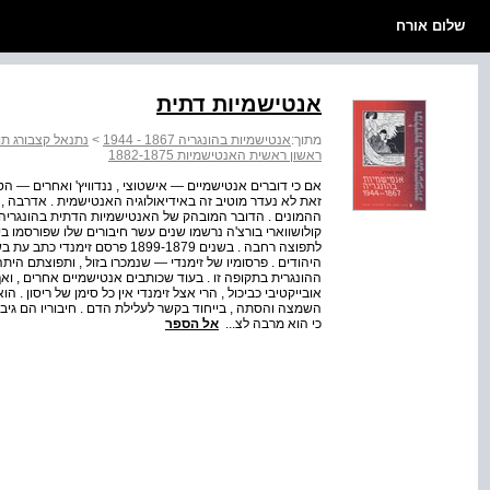
שלום אורח
אנטישמיות דתית
מתוך:
אנטישמיות בהונגריה 1867 - 1944
>
נתנאל קצבורג תול‭‬
ראשון ראשית האנטישמיות 1882-1875
אם כי דוברים אנטישמיים — אישטוצי , ננדוויץ' ואחרים — הט
זאת לא נעדר מוטיב זה באידיאולוגיה האנטישמית . אדרבה , 
ההמונים . הדובר המובהק של האנטישמיות הדתית בהונגריה ב
היהודים . פרסומיו של זימנדי — שנמכרו בזול , ותפוצתם הי
ההונגרית בתקופה זו . בעוד שכותבים אנטישמיים אחרים , וא
אובייקטיבי כביכול , הרי אצל זימנדי אין כל סימן של ריסון 
השמצה והסתה , בייחוד בקשר לעלילת הדם . חיבוריו הם גיב
כי הוא מרבה לצ...
אל הספר