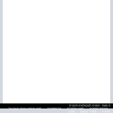
© מטח - המרכז לטכנולוגיה חינוכית
אינדקס הספרים
תקנון הספרייה
על הספרייה
תנאי שימוש באתר והגנה על
פרטיות
הסדרי נגישות
עזרה