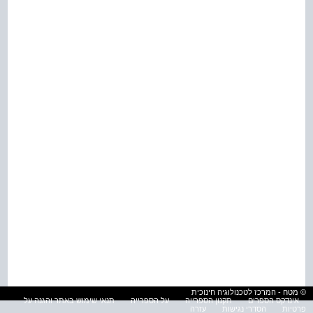
© מטח - המרכז לטכנולוגיה חינוכית
אינדקס הספרים
תקנון הספרייה
על הספרייה
תנאי שימוש באתר והגנה על
פרטיות
הסדרי נגישות
עזרה