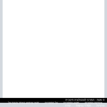
© מטח - המרכז לטכנולוגיה חינוכית
אינדקס הספרים
תקנון הספרייה
על הספרייה
תנאי שימוש באתר והגנה על
פרטיות
הסדרי נגישות
עזרה