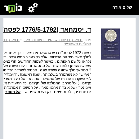
שלום אורח
ד. יסמחאד (1776/5-1792 לפסה"נ)
מתוך:
נבואות, בריתות ושבטים בתעודות מארי
>
נבואות, ברית
המלכים האמוריים
בשנת 1972 לפסה"נ כבש סמסאד את מארי ובכך איחד 
למלך מארי מיד עם הכיבוש , אלא רק כעבור חמש שנים . לדע
נקראו על שם האפתים , ובאשר לשמות החודשים הרי במכת
עשו שימוש הן בלוח השנה של סמסאד והן בלוח השנה של מארי
? סמחאך מלך שמונה עשרה שנה . הבסיס לשחזור הכרונולוגי
לפי השקפתו הדתית של סמסאד , אתרמר , אל העיר מארי , הו
פךתם , ( ועל מרחבי הממלכה של יחךנלם . כל התעודות משלו
אינוונטר ) של אוצרות ארמון מארי . על המשכיות אמרכלות 
גם תחת יחךנלם וסמימם . רק כעבור שנים א...
אל הספר