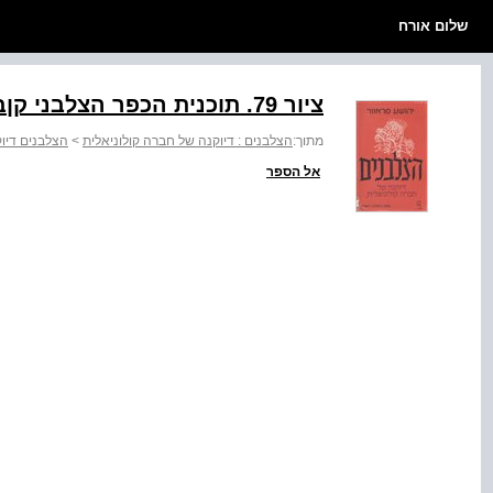
שלום אורח
ציור ‭.79‬ תוכנית הכפר הצלבני קןביבה
מתוך:
הצלבנים : דיוקנה של חברה קולוניאלית
>
הצלבנים דיוק
אל הספר