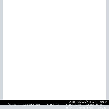
© מטח - המרכז לטכנולוגיה חינוכית
אינדקס הספרים
תקנון הספרייה
על הספרייה
תנאי שימוש באתר והגנה על
פרטיות
הסדרי נגישות
עזרה