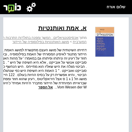
שלום אורח
א. אמת ואותנטיות
מתוך:
אכסיסטנציאליזם : המשך ומפנה בתולדות התרבות המ
המערבית
>
מושג האותנטיות בפילוסופיה של היידגר
דחייתו השיטתית של מושג העצם מתקשרת למושג האמת , ובשל
היידגר מתנגד לאיפיון המסורתי של האמת בפילוסופיה , ובע
חוזר על רעיון זה וניתוחו ופיתוחו גם במאמרו ' על מהות הא
סובי
. הביטוי מגלה את היש שאליו הוא מתייחס . היש הנחשף כפי שה
סובייקט ואובייקט . " 1 האמת היא חשיפת היש
הביטוי , ו
מושג הל 1 ג 1 ס אצל היראקליטוס , רעיון שהוא חוזר
Vom Wesen der W...
אל הספר