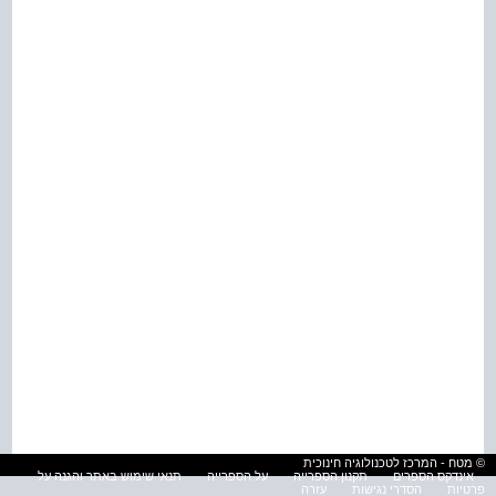
© מטח - המרכז לטכנולוגיה חינוכית
אינדקס הספרים
תקנון הספרייה
על הספרייה
תנאי שימוש באתר והגנה על
פרטיות
הסדרי נגישות
עזרה