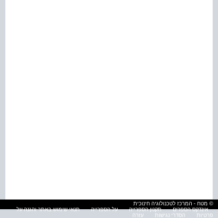
© מטח - המרכז לטכנולוגיה חינוכית
אינדקס הספרים
תקנון הספרייה
על הספרייה
תנאי שימוש באתר והגנה על
פרטיות
הסדרי נגישות
עזרה