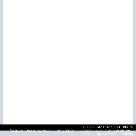
© מטח - המרכז לטכנולוגיה חינוכית
אינדקס הספרים
תקנון הספרייה
על הספרייה
תנאי שימוש באתר והגנה על
פרטיות
הסדרי נגישות
עזרה