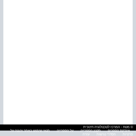
© מטח - המרכז לטכנולוגיה חינוכית
אינדקס הספרים
תקנון הספרייה
על הספרייה
תנאי שימוש באתר והגנה על
פרטיות
הסדרי נגישות
עזרה