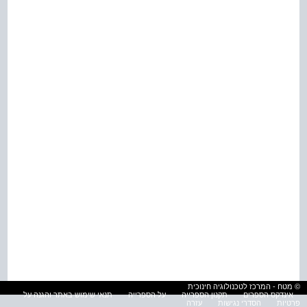
© מטח - המרכז לטכנולוגיה חינוכית
אינדקס הספרים
תקנון הספרייה
על הספרייה
תנאי שימוש באתר והגנה על
פרטיות
הסדרי נגישות
עזרה