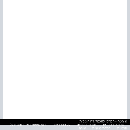
© מטח - המרכז לטכנולוגיה חינוכית
אינדקס הספרים
תקנון הספרייה
על הספרייה
תנאי שימוש באתר והגנה על
פרטיות
הסדרי נגישות
עזרה