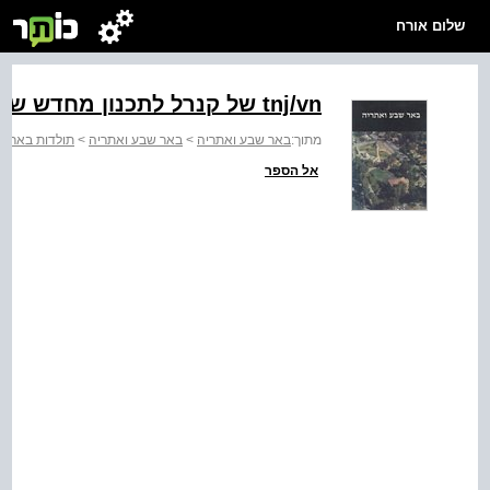
שלום אורח
‭tnj/vn‬ של קנרל לתכנון מחדש של באר שגע ‭(1937)‬
מתוך:
באר שבע ואתריה
>
באר שבע ואתריה
>
תולדות באר ש
אל הספר