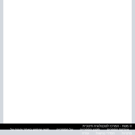
© מטח - המרכז לטכנולוגיה חינוכית
אינדקס הספרים
תקנון הספרייה
על הספרייה
תנאי שימוש באתר והגנה על
פרטיות
הסדרי נגישות
עזרה