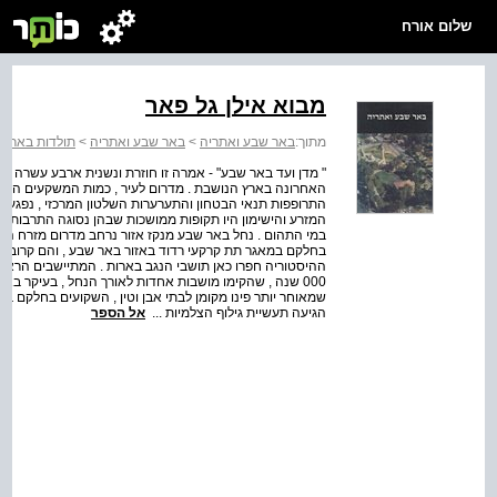
שלום אורח
מבוא אילן גל פאר
מתוך:
באר שבע ואתריה
>
באר שבע ואתריה
>
תולדות באר ש
" מדן ועד באר שבע" - אמרה זו חוזרת ונשנית ארבע עשרה פ
האחרונה בארץ הנושבת . מדרום לעיר , כמות המשקעים הקט
התרופפות תנאי הבטחון והתערערות השלטון המרכזי , נפגע א
המזרע והישימון היו תקופות ממושכות שבהן נסוגה התרבות מ
במי התהום . נחל באר שבע מנקז אזור נרחב מדרום מזרח הרי 
בחלקם במאגר תת קרקעי רדוד באזור באר שבע , והם קרובים
000 שנה , שהקימו מושבות אחדות לאורך הנחל , בעיקר באזו
שמאוחר יותר פינו מקומן לבתי אבן וטין , השקועים בחלקם ב
הגיעה תעשיית גילוף הצלמיות ...
אל הספר