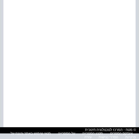
© מטח - המרכז לטכנולוגיה חינוכית
אינדקס הספרים
תקנון הספרייה
על הספרייה
תנאי שימוש באתר והגנה על
פרטיות
הסדרי נגישות
עזרה