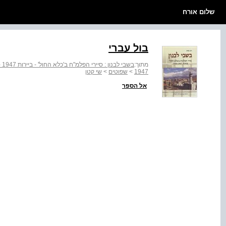
שלום אורח
בול עברי
מתוך:
בשבי לבנון : סיירי הפלמ"ח ב'כלא החול' - ביירות 1947 - 1949
1947‬
>
שפוטים
>
שי קטן
אל הספר