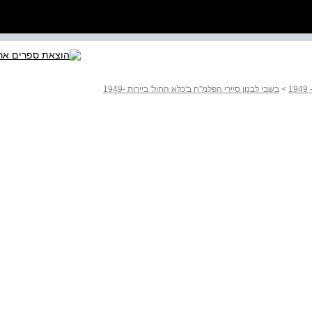
>
בשבי לבנון סיירי הפלמ''ח ב'כלא החול'‬ ביירות ‭1949-