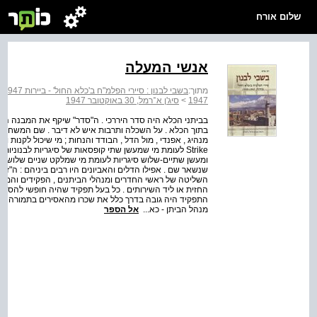
שלום אורח
אנשי המעלה
מתוך:
בשבי לבנון : סיירי הפלמ"ח ב'כלא החול' - ביירות 1947 - 1949
1947‬
>
סיג'ן א־רמל, 30 באוקטובר 1947
בביתני הכלא היה סדר היררכי . ה"סדר" שיקף את המבנה 
בתוך הכלא . על השכלה ותרבות איש לא דיבר . שם המשחק היה כס
ומעשן שתיים-שלוש סיגריות לעומת מי שמלקט שניים שלושה ב
שנשאר שם . אפילו הדלים והאביונים היו רבים ביניהם : ה"זע
השליטה של ראשי החדרים ומנהלי הביתנים , הפקידים והמשרת
החזית או ליד השירותים . כל בעל תפקיד שהיה חופשי להסתוב
התפקיד היה גובה בדרך כלל את שכרו מהאסירים בתמורה למיל
מנהל הביתן - כא...
אל הספר