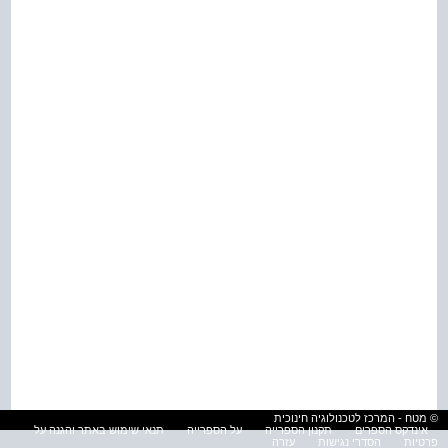
© מטח - המרכז לטכנולוגיה חינוכית
אינדקס הספרים
תקנון הספרייה
על הספרייה
תנאי שימוש באתר והגנה על
פרטיות
הסדרי נגישות
עזרה