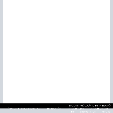
© מטח - המרכז לטכנולוגיה חינוכית
אינדקס הספרים
תקנון הספרייה
על הספרייה
תנאי שימוש באתר והגנה על
פרטיות
הסדרי נגישות
עזרה