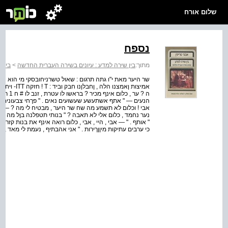
שלום אורח
נספח
מתוך:
בין שירה למדע : עיונים בשירה העברית החדשה
>
בין 
ה ? ער 
הנעים — " אתף אשתעשע שעשועים נאים . " פךחי צבעונים על גד
אבי ! וכלום לא תשמע מה שח שר היער , מבטיח לי מה ? — הרג
" אותף . " — אבי , היי , אבי , כלום רואה אינף את בנות קזר הי
כי ערבים עתיקות מיןןךירות . " אני אהבתיף , נעמת לי מאד ,
א