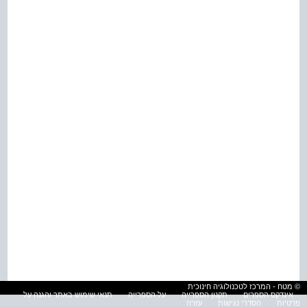
© מטח - המרכז לטכנולוגיה חינוכית
אינדקס הספרים
תקנון הספרייה
על הספרייה
תנאי שימוש באתר והגנה על
פרטיות
הסדרי נגישות
עזרה