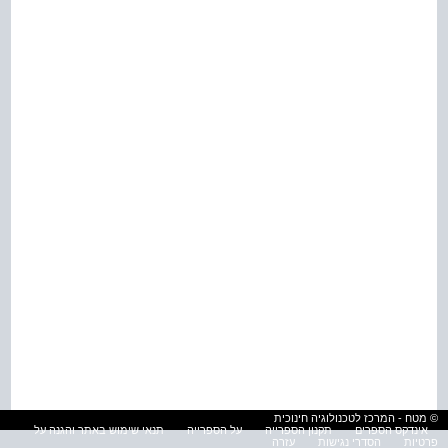
© מטח - המרכז לטכנולוגיה חינוכית
אינדקס הספרים
תקנון הספרייה
על הספרייה
תנאי שימוש באתר והגנה על
פרטיות
הסדרי נגישות
עזרה