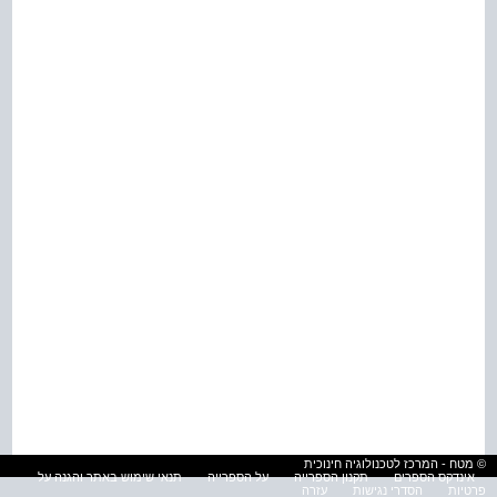
© מטח - המרכז לטכנולוגיה חינוכית
אינדקס הספרים
תקנון הספרייה
על הספרייה
תנאי שימוש באתר והגנה על
פרטיות
הסדרי נגישות
עזרה