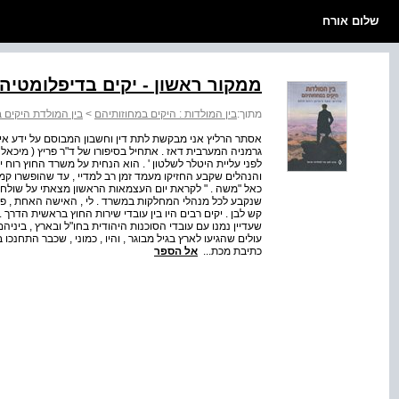
שלום אורח
ממקור ראשון - יקים בדיפלומטיה
מתוך:
בין המולדות : היקים במחוזותיהם
>
בין המולדת היקים 
אסתר הרליץ אני מבקשת לתת דין וחשבון המבוסם על ידע אי
גרמניה המערבית דאז . אתחיל בסיפורו של ד"ר פריץ ( מיכאל )
לפני עליית היטלר לשלטון ' . הוא הנחית על משרד החוץ רוח 
והנהלים שקבע החזיקו מעמד זמן רב למדיי , עד שהופשרו ק
כאל "משה . " לקראת יום העצמאות הראשון מצאתי על שולחני 
שנקבע לכל מנהלי המחלקות במשרד . לי , האישה האחת , פסק
קש לבן . יקים רבים היו בין עובדי שירות החוץ בראשית הדרך 
שעדיין נמנו עם עובדי הסוכנות היהודית בחו"ל ובארץ , ביניה
עולים שהגיעו לארץ בגיל מבוגר , והיו , כמוני , שכבר התחנכו 
כתיבת מכת...
אל הספר