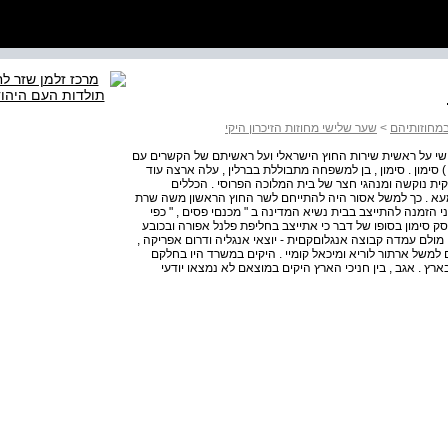
במחוזותיהם
>
שער שלישי מחוזות הזיכרון היקי
שי על ראשית שירות החוץ הישראלי ועל ראשיתם של הקשרים עם
 סימון . סימון , בן למשפחה מתבוללת בברלין , עלה ארצה עוד
יקית נוקשה ומנהגי חצר של בית המלוכה הפרוסי . הכללים
מעא . כך למשל אסור היה להתייחם לשר החוץ הראשון משה שרת
הזמנה להתייצב בבית נשיא המדינה ב " מכנםי פסים , " כפי
 סימון בסופו של דבר כי אתייצב בחליפת פלנל אפורה ובכובע
. מולם עמדה קבוצה אנגלוםקםית - יוצאי אנגליה ודרום אפריקה ,
ם למשל ארתור לוריא ומיכאל קומיי . היקים במשרד היו בחלקם
בארץ . אגב , בין חניכי הארץ היקים במוצאם לא נמצאו יודעי