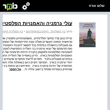
שלום אורח
עולי גרמניה והאמנויות הפלסטיו
מתוך:
בין המולדות : היקים במחוזותיהם
>
בין המולדת היקים 
נורית כנען קדר מחקר תולדותיהן , משמעויותיהן ותפקידן של ה
מראשית המאה העשרים מגלה טווח התייחסויות של הממסד ושל
גם מוגבלות בהשכלה בסיסית בכל הקשור להבנת האמנות ולק
ואת תרומתם של יוצאי גרמניה בני העלייה החמישית לאמנוי
לאמנויות הפלסטיות ולמקומן בחברה הייתה תרומתה של העליי
האמנויות הפלסטיות בארץ . הדיון באופייה של העלייה החמישי
בנתיבים מוגבלים בלבד . חסרים לדעתי מחקרים שיטתיים על 
יהודי גרמניה בארץ . המחקר הקיים כיום בשאלות אלה הוא של
המיוסרת של יהדות גרמניה בארץ . התרחש כאן עימות בין יהד
שהחזיק בעמדות מפתח ביישוב וגילה יח...
אל הספר