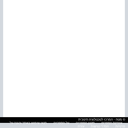
© מטח - המרכז לטכנולוגיה חינוכית
אינדקס הספרים
תקנון הספרייה
על הספרייה
תנאי שימוש באתר והגנה על
פרטיות
הסדרי נגישות
עזרה