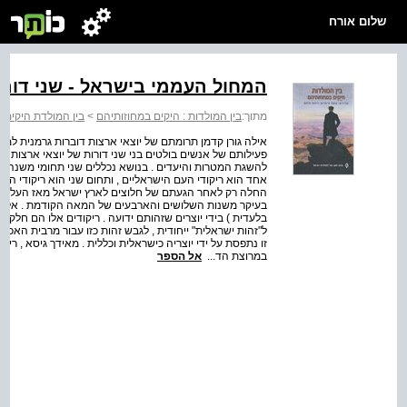
שלום אורח
המחול העממי בישראל - שני דורו
מתוך:
בין המולדות : היקים במחוזותיהם
>
בין המולדת היקים 
אילה גורן קדמן תרומתם של יוצאי ארצות דוברות גרמנית למח
פעילותם של אנשים בולטים בני שני דורות של יוצאי ארצות ד
להשגת המטרות והיעדים . בנושא נכללים שני תחומי משנה שאף
אחד הוא ריקודי העם הישראליים , ותחום שני הוא ריקודי העד
החלה רק לאחר הגעתם של חלוצים לארץ ישראל מאז העלייה ה
בעיקר משנות השלושים והארבעים של המאה הקודמת . אלו הם ר
בלעדית ) בידי יוצרים שזהותם ידועה . ריקודים אלו הם חלק
ל"זהות ישראלית" ייחודית , לגבש זהות כזו עבור מרבית האכל
זו נתפסת על ידי יוצריה כישראלית וכללית . מאידך גיסא , רי
במרוצת הד...
אל הספר