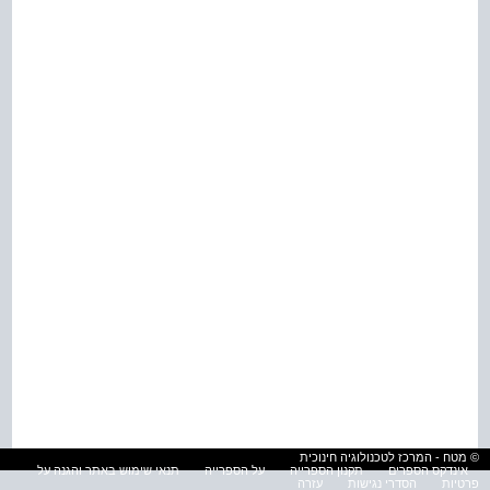
© מטח - המרכז לטכנולוגיה חינוכית
אינדקס הספרים
תקנון הספרייה
על הספרייה
תנאי שימוש באתר והגנה על
פרטיות
הסדרי נגישות
עזרה