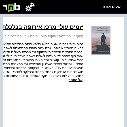
שלום אורח
יזמים עולי מרכז אירופה בכלכלת 
מתוך:
בין המולדות : היקים במחוזותיהם
>
בין המולדת היקים 
נחום גרוס גורמים שונים הקשו על פעילותם הכלכלית של עולים 
לבאים ממרכז אירופה . נמנו עמם בעיות ההסתגלות לשפה זר
וברמת התרבות הציבורית וריחוקם של מרבית העולים האלה ממסור
שעד סוף ימיהם לא הצליחו לשלוט בשפה העברית , אולי גם מ
כפרי שרובו יקים . קושי מיוחד הציבו הפער בין המנטליות של עו
התיכון - והשוני בסדרי השלטון והמשפט של המערכת המנדטורי
מעשית ועניינית על אידאולוגיה . דבקותם בתרבות ובדפוסי הח
חושבים את הוותיקים לחסרי תרבות ובחלקם לחסרי יושר . גורמ
בנוהגי הפעילות העסקית , יוקר האשראי ונטיית המוסדות הצי
אל הספר