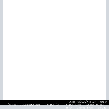
© מטח - המרכז לטכנולוגיה חינוכית
אינדקס הספרים
תקנון הספרייה
על הספרייה
תנאי שימוש באתר והגנה על
פרטיות
הסדרי נגישות
עזרה