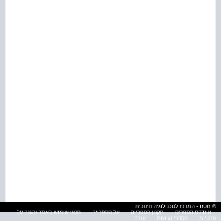
© מטח - המרכז לטכנולוגיה חינוכית
אינדקס הספרים
תקנון הספרייה
על הספרייה
תנאי שימוש באתר והגנה על
פרטיות
הסדרי נגישות
עזרה