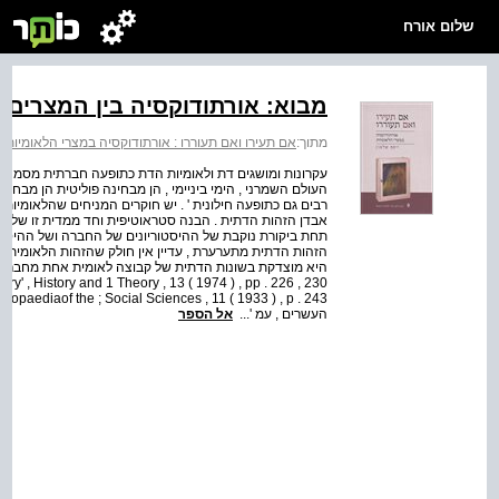
שלום אורח
מבוא: אורתודוקסיה בין המצרים
מתוך:
אם תעירו ואם תעוררו : אורתודוקסיה במצרי הלאומיות
>
עקרונות ומושגים דת ולאומיות הדת כתופעה חברתית מסמנת אצל
העולם השמרני , הימי ביניימי , הן מבחינה פוליטית הן מבחי
רבים גם כתופעה חילונית ' . יש חוקרים המניחים שהלאומי
אבדן הזהות הדתית . הבנה סטראוטיפית וחד ממדית זו של 
תחת ביקורת נוקבת של ההיסטוריונים של החברה ושל ההיסטו
הזהות הדתית מתערערת , עדיין אין חולק שהזהות הלאומית 
ry' , History and 1 Theory , 13 ( 1974 ) , pp . 226 , 230
העשרים , עמ '...
אל הספר