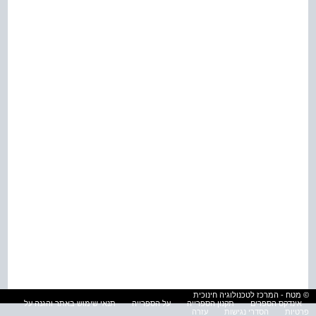
© מטח - המרכז לטכנולוגיה חינוכית
אינדקס הספרים
תקנון הספרייה
על הספרייה
תנאי שימוש באתר והגנה על
פרטיות
הסדרי נגישות
עזרה