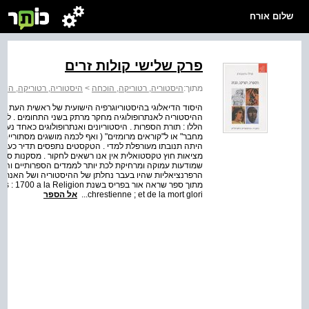
שלום אורח
פרק שלישי קולות זרים
מתוך:
היסטוריה, רטוריקה, הוכחה
>
היסטוריה, רטוריקה, הוכ
היסוד הדיאלוגי בהיסטוריוגרפיה הישועית של ראשית העת 
ההיסטוריה לאנתרופולוגיה מחקר מרתק בשני התחומים . לא
הללו : תורת הספרות . היסטוריונים ואנתרופולוגים כאחד נעשים
מחבר" או ל"קוראים מרומזים" ( ואף לכמה מושגים מסתוריים יו
היתה תנובתו מעורפלת למדי . הטקסטים נתפסים תדיר כעולמ
מציאות חוץ טקסטואלית אין אנו רשאים לחקור . מסקנות ספקני
שמודעות עמוקה ומרחיקת לכת יותר לממדים הספרותיים והרט
הרפרנציאליות שהיו בעבר נחלתן של ההיסטוריה ושל האנתרו
מתוך ספר שראה אור בפריס בשנת ion
chrestienne ; et de la mort glori...
אל הספר