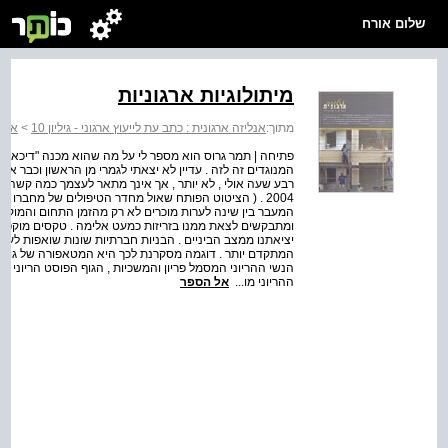
שלום אורח
מיתולוגיות ארגוניות
מתוך:
אנליזה ארגונית : כתב עת לייעוץ ארגוני - גיליון 10
>
אנלי
פתיחה | תמר גרוס הוא מספר לי על מה שהוא מכנה "דיכאון ה
המנוגדים זה לזה . עדיין לא יצאתי לגמרי מן הראשון וכבר אני
רבע שעה אולי , לא יותר , אך אינך מתאר לעצמך כמה קשה לחיו
2004 . ( הציטוט הפותח שאול מחדר הטיפולים של מחברו , א
המעבר בין שינה לערות מוכרים לא רק מהזמן התחום והמוקפד
ומתבקשים לצאת ממנו בזריזות כמעט אלימה . טקסים מוקפדי
יציאתנו ממצב הביניים . הבניות חברתיות שונות שואפות ל
המתקדם יותר . דוגמה מסקרנת לכך היא המטאפורה של גוף הא
הנשי ההריוני המסמל פריון והמשכיות , הגוף הפוסט הריוני ,
ההריוני מו...
אל הספר