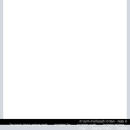
© מטח - המרכז לטכנולוגיה חינוכית
אינדקס הספרים
תקנון הספרייה
על הספרייה
תנאי שימוש באתר והגנה על
פרטיות
הסדרי נגישות
עזרה