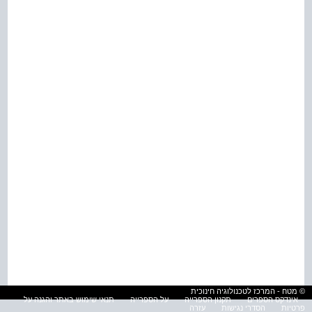
© מטח - המרכז לטכנולוגיה חינוכית
אינדקס הספרים
תקנון הספרייה
על הספרייה
תנאי שימוש באתר והגנה על
פרטיות
הסדרי נגישות
עזרה