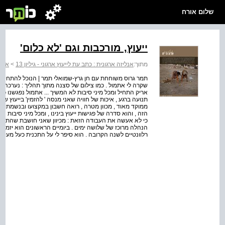
שלום אורח
ייעוץ, מורכבות וגם 'לא כלום'
מתוך:
אנליזה ארגונית : כתב עת לייעוץ ארגוני - גיליון 13
>
אנלי
תמר גרוס משוחחת עם חן גרץ-שמואלי תמר | הנוכל להתחיל ב
שקרה לי אתמול . כמו צילום של סצנה מתוך תהליך : נערכה 
אריק התחיל ומכל מיני סיבות לא המשיך ... אתמול נפגשנו כדי
תנועה ברגע , איכות של חוויה שאני מנסה ' להזמין' בייעוץ ש
ממוקד מאוד , מכוון מטרה , רואה חשבון במקצועו ובנשמתו , 
הזה , והוא סדרה של פגישות ייעוץ בינינו , ומכל מיני סיבות 
כי לא אעשה את העבודה הזאת : מכיוון שאני חושבת שהתנאי
הנהלה מרוכז של שלושה ימים . ביומיים הראשונים הוא יזמין דו
רלוונטיים לשנה הקרובה . הוא סיפר לי על התכנית כעל מעין ה