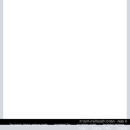
© מטח - המרכז לטכנולוגיה חינוכית
אינדקס הספרים
תקנון הספרייה
על הספרייה
תנאי שימוש באתר והגנה על
פרטיות
הסדרי נגישות
עזרה