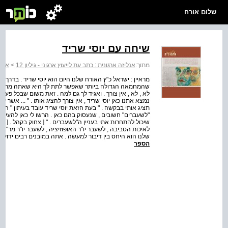
שלום אורח
שיחה עם יוסי שריד
מתוך:
אנליזה ארגונית : כתב עת לייעוץ ארגוני - גיליון 12
>
אנלי
מראיין : ישראל כ"ץ האורח שלנו היום הוא יוסי שריד . בדר
שהמחמאה הגדולה ביותר שאפשר לתת לך היא שאתה מתקיים 
לא , לא , אין צורך . ואגיד לך גם למה . זאת משום שבכל פע
נמצא אתנו כאן יוסי שריד , אין צורך להציג אותו . " ... אשר ע
תציג אותי בבקשה . " בעת הזאת יוסי שריד עובד בעיתון " האר
"לשעברים" חשובים , שנעסוק בהם כאן . הרשו לי כאן להעיר
שיכול להתחרות אתי בעניין ה"לשעברים . " [ צחוק בקהל . [ 
לאיכות הסביבה , לשעבר יו"ר האופוזיציה , לשעבר יו"ר מר"צ 
שלנו הוא היחס בין דיבור למעשה . אתה במובנים רבים ידוע ( 
הספר