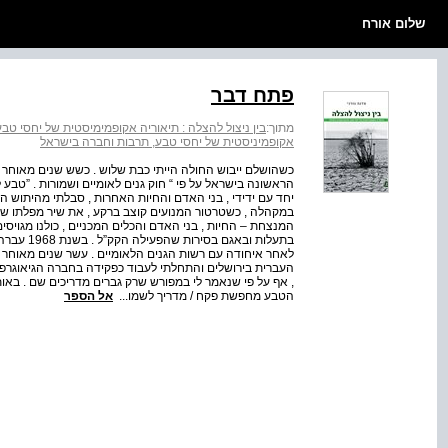
שלום אורח
פתח דבר
מתוך:
בין ניצול להצלה : תיאוריה אקופמימיסטית של יחסי טב
אקופמיניסטית של יחסי טבע, תרבות וחברה בישראל
הראשונה בישראל על פי “ חוק גנים לאומיים ושמורות . ”טבע למ
יחד עם ידידי , בני האדם והחיות האחרות , סבלתי מהיתוש הר
במקהלה , כשטרטור המנועים קוצב ברקע , את שיר מפלתו של
המנצחת – החיות , בני האדם והכלים המכניים , כולנו מגויס
בתעלות וב
לאחר איחודה עם רשות הגנים הלאומיים . עשר שנים מאוחר יו
העברית בירושלים והתחלתי לעבוד כפקידה בחברה הגיאוגרפי
, אף על פי שנאמר לי במפורש שרק גברים מדריכים שם . באו
הטבע מחפשת פקח / מדריך לשמו...
אל הספר