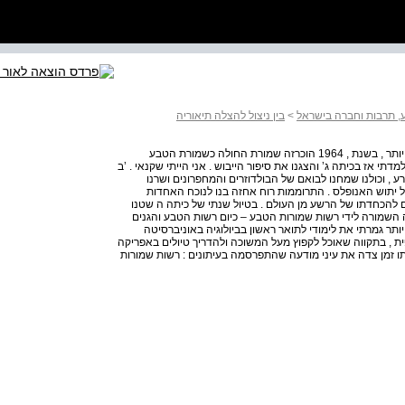
ע, תרבות וחברה בישראל
>
בין ניצול להצלה תיאוריה
כשהושלם ייבוש החולה הייתי כבת שלוש . כשש שנים מאוחר יותר , בשנת , 1964 הוכרזה שמורת החולה כשמורת הטבע
דתי אז בכיתה ג’ והצגנו את סיפור הייבוש . אני הייתי שקנאי . ’ב
ע , וכולנו שמחנו לבואם של הבולדוזרים והמחפרונים ושרנו
 יתוש האנופלס . התרוממות רוח אחזה בנו לנוכח האחדות
ים להכחדתו של הרשע מן העולם . בטיול שנתי של כיתה ה שטנו
אגם בסירות שהפעילה הקק”ל . בשנת 1968 עברה השמורה לידי רשות שמורות הטבע – כיום רשות הטבע והגנים
תר גמרתי את לימודי לתואר ראשון בביולוגיה באוניברסיטה
ת , בתקווה שאוכל לקפוץ מעל המשוכה ולהדריך טיולים באפריקה
תו זמן צדה את עיני מודעה שהתפרסמה בעיתונים : רשות שמורות