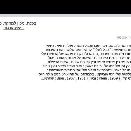
צפנת, מכון למחקר, פ
וייעוץ ארגוני
ה ארגונית
רת המנהל מושג חיבור שבו הגבול המנהל ושל זה היא : היועץ
ים המושג . " גבול להלן " ולהאיר יוצגו שלושה את חשיבותו
ודדויות עם הסמכות -,ג . הגבול כנקודת מפגש של אנשים בעלי
ומכריעים בחיים הארגוניים : שאלות על אודות מהות הניהול ;
עוינים בין פרטים שונים ובין קבוצות שונות ; איכות הדיאלוג
ץ והן של המנהל . היבט ראשון : אזור הגבול כאזור טעון ניהול
נהל בארגון נסמכת על שילוב של שתי מסורות תיאורטיות :
ית של יחסי אובייקט . בעבודתם של התיאורטיקנים מילר ורייס
( Miller and Rice , 1967 ) אנו מוצאים את השפעתם של מלני קליין ( Klein , 1959 ) וביון , ( Bion , 1967 , 1961 ) שתרמו...