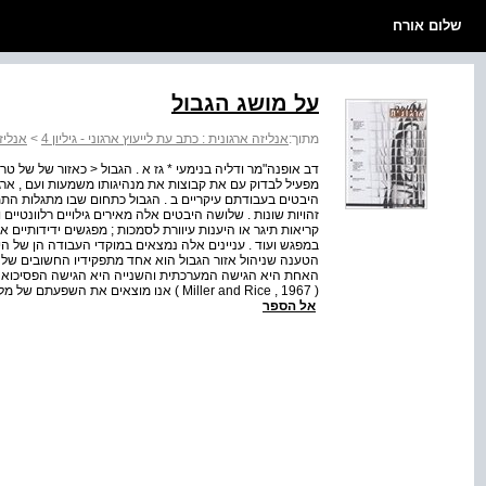
שלום אורח
על מושג הגבול
מתוך:
אנליזה ארגונית : כתב עת לייעוץ ארגוני - גיליון 4
>
אנליז
דב אופנה"מר ודליה בנימעי * גז א . הגבול < כאזור של של ט
מפעיל לבדוק עם את קבוצות את מנהיגותו משמעות ועם , ארגונ
היבטים בעבודתם עיקריים ב . הגבול כתחום שבו מתגלות התמ
זהויות שונות . שלושה היבטים אלה מאירים גילויים רלוונטיים 
קריאות תיגר או היענות עיוורת לסמכות ; מפגשים ידידותיים או 
במפגש ועוד . עניינים אלה נמצאים במוקדי העבודה הן של היוע
הטענה שניהול אזור הגבול הוא אחד מתפקידיו החשובים של מ
האחת היא הגישה המערכתית והשנייה היא הגישה הפסיכואנליט
אל הספר