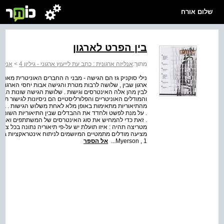
שלום אורח
בין הפרט לארגון
מתוך:
אנליזה ארגונית : כתב עת לייעוץ ארגוני - גיליון 4
>
אנליז
נילי סוקניק גז הם הגישה - מבני ה החברים האוניטרית מאפ
ארגון שבין , שלושה לרבות מטרת והגישה אבות יחסי הארגון הפ
לבין מהן אלה האינטרסים וגישות . שלושת הגישה שונות הבי
והמודלים האוניטריים והפלורליסטיים הם ניסיונות לגישור תיא
מהתיאוריות מתאימות באופן מלא לאחת משלוש הגישות . בתיא
. על מנת לפשט ולחדד את ההבדלים שבין התיאוריות השונו
. זאת כדי להמחיש את סוג האינטרסים של המשתתפים ואת סו
מטריצה תהיה : איזו תועלת יש על-פי תיאוריה נתונה בכל ציר
מציעה מודלים מתמטיים המיושמים לניתוח אינטראקציות בת
Myerson , 1...
אל הספר