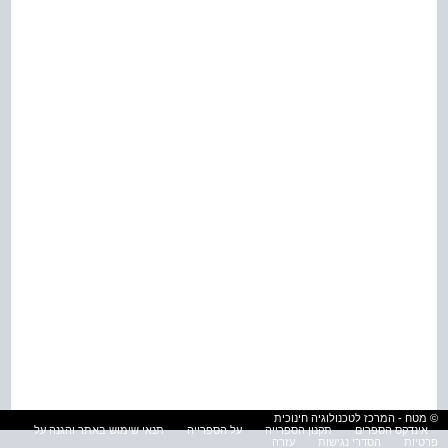
© מטח - המרכז לטכנולוגיה חינוכית
אינדקס הספרים
תקנון הספרייה
על הספרייה
תנאי שימוש באתר והגנה על
פרטיות
הסדרי נגישות
עזרה