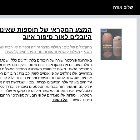
שלום אורח
המצע המקראי של תוספות שאינן
היובלים לאור סיפור איוב
מתוך:
כלים שלובים : מגילות מדבר יהודה וספרות ימי הבית שני
השני
>
מגילות קומראן והספרות החיצונית והאפוקליפטית
באחרונה פורסמה שורה של חיבורים בלתי ידועים כלל , שנתגלו
האלה מעבדים את המקרא בדרכים שונות , ואין בהם מינוח וסג
הספרייה הזאת . משום כך מושם באחרונה במחקר המגילות דג
מקראיים אלו נחלקים על פי אופיים לשתי קבוצות : חיבורים ה
ארמית , שגישתם לנוסח זה חופשית ומרחיבה יותר . לכל קבוצה
עד היום בעיקר אלה הכתובים עברית . מכיוון שנדרשת רמה מ
יתרכז גם המאמר הזה בבחינת הטקסטים בעברית . בדרך כלל י
נהוג להציב את הטקסט המאוחר מול הדגם המקראי שלו , וב
המקראי . יסודות אלו מוגדרים על פי רוב , "תוספות"כ " הרח
בייחוד כאשר...
אל הספר