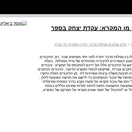
 מן המקרא: עקדת יצחק בספר
>
כלים שלובים מגילות מדבר יהודה וספרות ימי הבית
 בין מגילות מדבר יהודה לפני יותר משישים שנה . רוב החיבורים
נון האופייניים לחיבוריה המיוחדים של עדת המגילות , בעלת
ש על החיבורים הללו ועל דרכם להתבסס על המקרא . עיבודים
כתובים עברית , שזיקתם לנוסח המקרא הדוקה ; וחיבורים הכתובים
 תכונות משלה ובעיות אופייניות לה . מן החיבורים האלה נחקרו
סוימת של עיבוד הטקסטים כדי ליישם את הגישה המוצעת להלן ,
חסו של עיבוד מקראי אל מקורו נקבע בדרך כמותית ופורמלית .
אמצעות ההשוואה הזאת לזהות יסודות שאינם נכללים בנוסח
בות" או "תחיבות" של חומר שאינו מקראי אל המרקם של המקרא ,