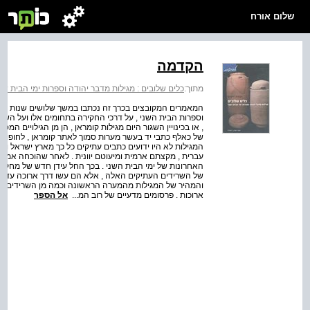
שלום אורח
הקדמה
מתוך:
כלים שלובים : מגילות מדבר יהודה וספרות ימי הבית שני
המאמרים המקובצים בכרך זה נכתבו במשך שלושים שנות מחקר
וספרות הבית השני , על דרכי החקירה בתחומים אלו ועל השי
, או בכינויין השגור היום מגילות קומראן , הן מן הגילויים 
של כאלף כתבי יד בעשר מערות סמוך לאתר קומראן , לחופו המ
המגילות לא היו ידועים כתבים עתיקים כל כך מארץ ישראל ו
האחרונות של ימי הבית השני . בכך החל עידן חדש של מחקר י
של השרידים העתיקים האלה , אלא הם עשו דרך ארוכה עד ל
והמהיר של המגילות מהמערה הראשונה וכמה מן השרידים ש
ארוכות . פרסומים מדעיים של רוב המ...
אל הספר