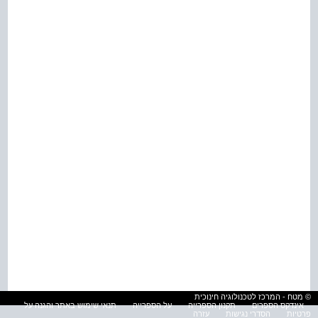
© מטח - המרכז לטכנולוגיה חינוכית
אינדקס הספרים
תקנון הספרייה
על הספרייה
תנאי שימוש באתר והגנה על
פרטיות
הסדרי נגישות
עזרה