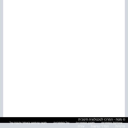
© מטח - המרכז לטכנולוגיה חינוכית
אינדקס הספרים
תקנון הספרייה
על הספרייה
תנאי שימוש באתר והגנה על
פרטיות
הסדרי נגישות
עזרה