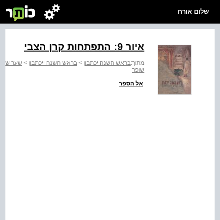
שלום אורח
איור ‭:9‬ התפתחות קרן הצבי
מתוך:
בראש השנה יכתבון
>
בראש השנה ייכתבון
>
שער שליש
שופר
אל הספר