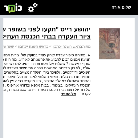
שלום אורח
יהושע רייס "תקעו לפני בשופר של
ציור העקדה בבתי הכנסת העתיקי
מתוך:
בראש השנה יכתבון
>
בראש השנה ייכתבון
>
שער שני 
א . פתיחה סיפור עקדת יצחק עומד במוקדן של יצירות אמנו
הניעה אמנים רבים להביע את פרשנותם לאירוע . מה היה גיל
שותף במעשה ? שאלות אלו ואחרות היוו בסיס למדרשי אגדה ול
אולם , לא רק הדרמה האנושית הפכה את סיפור העקדה למרתק
חינוכיים ודידקטיים , ולפיכך ציורי העקדה מצויים בהקשרים
ההוויה הדתית כולה . הציווי האלוהי לאברהם מול המוסר הטבע
והחסד שהתגלו במהלך הסיפור , היוו מוקדים רבי-עניין להוגי 
הכנסת העתיקים , בציפורי , בבית אלפא ובדורא אירופוס . דמו
של דוד על רצפת בית הכנסת בעזה , וייתכן שגם במרות , וכן 
עקדת ...
אל הספר