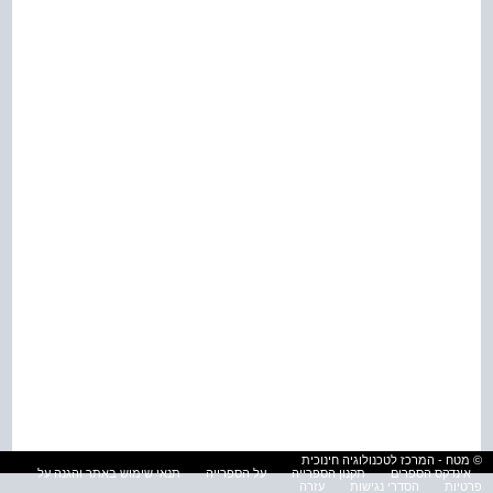
© מטח - המרכז לטכנולוגיה חינוכית
אינדקס הספרים
תקנון הספרייה
על הספרייה
תנאי שימוש באתר והגנה על
פרטיות
הסדרי נגישות
עזרה