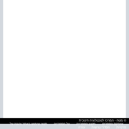
© מטח - המרכז לטכנולוגיה חינוכית
אינדקס הספרים
תקנון הספרייה
על הספרייה
תנאי שימוש באתר והגנה על
פרטיות
הסדרי נגישות
עזרה