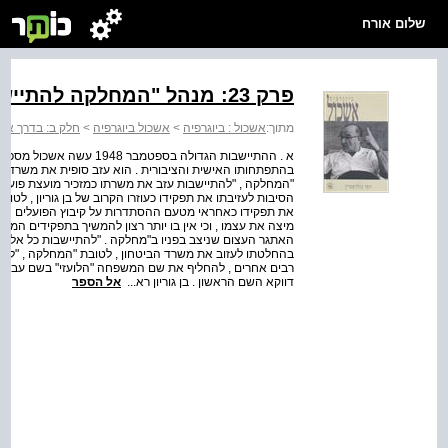
שלום אורח
פרק 23: מנהל "המחלקה להתיישבות" (1949)
מתוך:
אשכול : ביוגרפיה
>
אשכול ביוגרפיה
>
חלק ב: בדרך אל המנהיג
א . ההתיישבות הגדולה בספטמ
בהתפתחותו האישית והציבורית . הוא עזב סופית את משרד הב
"המחלקה , "להתיישבות עזב את משרתו כמזכיר מועצת פועלי ת
הסיבות לעזיבתו את תפקידו כעוזרו הקרוב של בן גוריון , לטוב
את תפקידו כאחראי מטעם ההסתדרות על קיבוץ הפועלים הגדו
מיצה את עצמו , וכי אין בו יותר רצון להמשיך בתפקידים המת
האתגר העצום שניצב בפניו ב"מחלקה . "להתיישבות כל אלה הי
רבים אחרים , להחליף את שם המשפחה "הלועזי" בשם עברי . א
דווקא השם הראשון . בן גוריון רא...
אל הספר