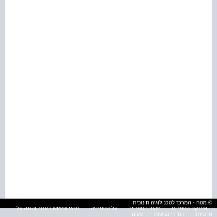
© מטח - המרכז לטכנולוגיה חינוכית
אינדקס הספרים
תקנון הספרייה
על הספרייה
תנאי שימוש באתר והגנה על
פרטיות
הסדרי נגישות
עזרה