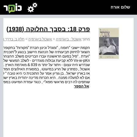
שלום אורח
פרק 18: בסבך החלוקה (1938)
מתוך:
אשכול : ביוגרפיה
>
אשכול ביוגרפיה
>
חלק ב: בדרך אל המנהיג
הקמת יישובי "חומה , "ומגדל וכינון חברת "מקורות" בתקופה המ
השאר לחיזוק תביעותיה של הנהגת היישוב בנוגע ל"תוכנית .
"ועדת . "פיל בפעם הראשונה עברו הבריטים משלב ההצהרות - 
Vx-w-pKn ללא קביעת גבולות מוגדרים - לשלב המעשי 
שנדרש היה עצום - ויתור על י
אשכול , כפתרון של הרע במיעוטו , במסגרת האילוצים המדינ
אז בארץ ישראל . בן גוריון אמר על התוכנית כי היא טובה " לדו
שותפים לה רבים מראשי מפא"י , כנגד עמדת המיעוט במפלגה , 
אל הספר