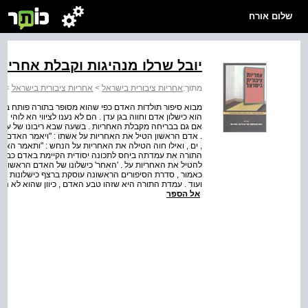
שלום אורח
יובל שרלו מנהיגות וקבלת אחריו
מתוך:
אחריות ציבורית בישראל
>
אחריות ציבורית בישראל
>
ש
מבוא סיפור תולדות האדם כפי שהוא מסופר בתורה פותח בסדר
הוא כישלון אדם וחווה בגן עדן . הם לא נענו לציווי הא לוהי שצ
אם גם בבריחה מקבלת האחריות . בשעה שבא ריבונו של עולם
. אדם הראשון הטיל את האחריות על אשתו : "ויאמר האדם : 
, ים , ואילו חוה הטילה את האחריות על הנחש : "ותאמר האיש
התורה את עמדתה ביחס לתכונה יסודית הקיימת באדם כבר מש
להטיל את האחריות על . 'האחר' כישלונו של האדם הראשון לא
כאמור , סדרת הסיפורים הראשונה עוסקת ברצף כישלונות : קין
ועוד . עמדת התורה היא שזהו טבע האדם , כיוון שהוא לא נברא
אל הספר