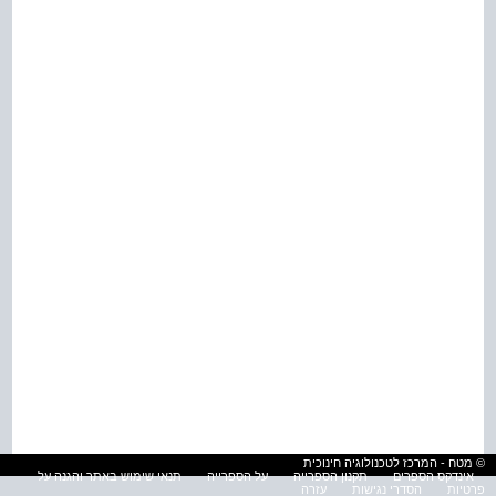
© מטח - המרכז לטכנולוגיה חינוכית
אינדקס הספרים
תקנון הספרייה
על הספרייה
תנאי שימוש באתר והגנה על
פרטיות
הסדרי נגישות
עזרה